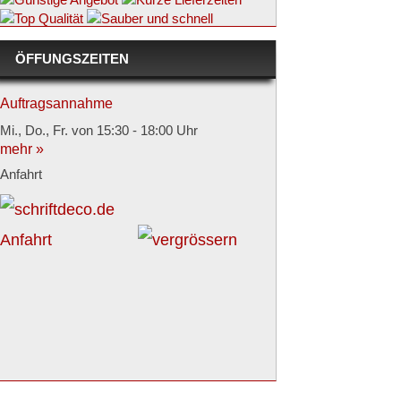
Fußballtasse inkl. Druck
Farbe weiß
ÖFFUNGSZEITEN
Auftragsannahme
Stck.11,90 € inkl. MwSt.
Mi., Do., Fr. von 15:30 - 18:00 Uhr
Zum Designer →
mehr »
Anfahrt
Button inkl.Druck
z.B. JGA etc