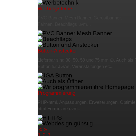
Werbesysteme
PVC Banner, Mesh Banner, Gerüstbanner,
Fahnen, Beachflags
uvm...
Button-Anstecker
Lieferbar sind 38, 50, 59 und 75 mm
∅.
Auch als F
Button für JGAs, Veranstaltungen etc..
Programmierung
PHP-html, Anpassungen,
Erweiterungen,
Optimie
html Formulare uvm..
«
»
1
2
3