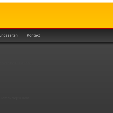
ungszeiten
Kontakt
r Vereine u. Gruppen.
 Hemdkragen uvm...