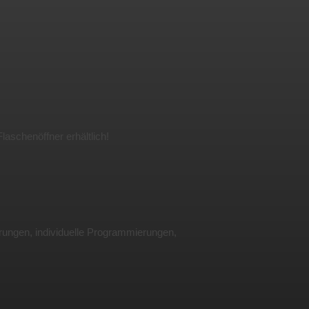
laschenöffner erhältlich!
rungen, individuelle Programmierungen,