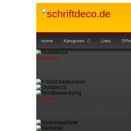
Home
Kategorien
Links
Öffn
Textildruck
Druck auf Trikots u. Arbeitskleidung,
JGA Shirts, Shirts zum Schulabschluss,
Druck fü
Stickerei
Wir besticken Arbeits u. Gastrokleidung
Basecaps, Westen, Jacken, Hosen,
Handtücher,